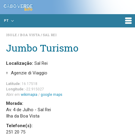
PT
ISOLE
BOA VISTA
SAL REI
Jumbo Turismo
Localização:
Sal Rei
Agenzie di Viaggio
Latitude:
16.17518
Longitude:
-22.915027
Abrir em
wikimapia
/
google maps
Morada:
Av. 4 de Julho - Sal Rei
Ilha da Boa Vista
Telefone(s):
251 20 75