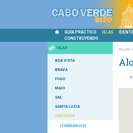
GUÍA PRÁCTICO
ISLAS
IDENT
CONSTRUYENDO
ISLAS
ISLAS
Al
BOA VISTA
BRAVA
FOGO
MAIO
SAL
SANTA LUZIA
SANTIAGO
ITINERÁRIO(S)