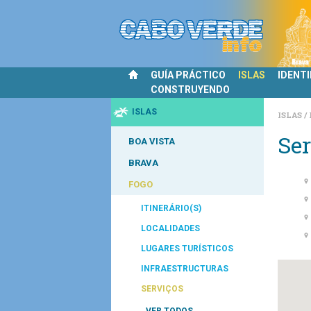
GUÍA PRÁCTICO
ISLAS
IDENT
CONSTRUYENDO
ISLAS
ISLAS
Ser
BOA VISTA
BRAVA
FOGO
ITINERÁRIO(S)
LOCALIDADES
LUGARES TURÍSTICOS
INFRAESTRUCTURAS
SERVIÇOS