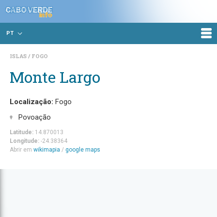
PT
ISLAS
FOGO
Monte Largo
Localização:
Fogo
Povoação
Latitude:
14.870013
Longitude:
-24.38364
Abrir em
wikimapia
/
google maps