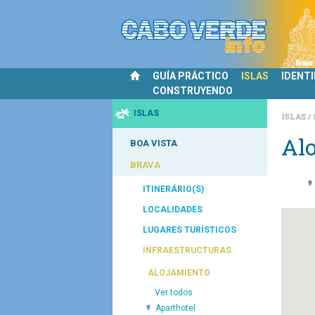
GUÍA PRÁCTICO
ISLAS
IDENT
CONSTRUYENDO
ISLAS
ISLAS
Al
BOA VISTA
BRAVA
ITINERÁRIO(S)
LOCALIDADES
LUGARES TURÍSTICOS
INFRAESTRUCTURAS
ALOJAMIENTO
Ver todos
Aparthotel