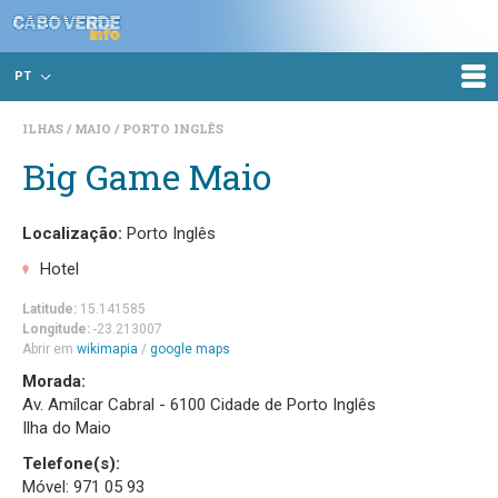
PT
ILHAS
MAIO
PORTO INGLÊS
Big Game Maio
Localização:
Porto Inglês
Hotel
Latitude:
15.141585
Longitude:
-23.213007
Abrir em
wikimapia
/
google maps
Morada:
Av. Amílcar Cabral - 6100 Cidade de Porto Inglês
Ilha do Maio
Telefone(s):
Móvel: 971 05 93