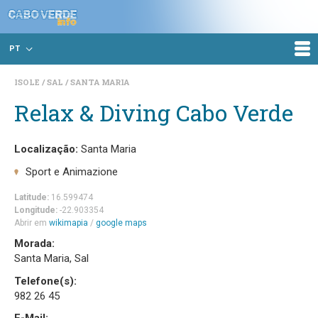
PT
ISOLE
SAL
SANTA MARIA
Relax & Diving Cabo Verde
Localização:
Santa Maria
Sport e Animazione
Latitude:
16.599474
Longitude:
-22.903354
Abrir em
wikimapia
/
google maps
Morada:
Santa Maria, Sal
Telefone(s):
982 26 45