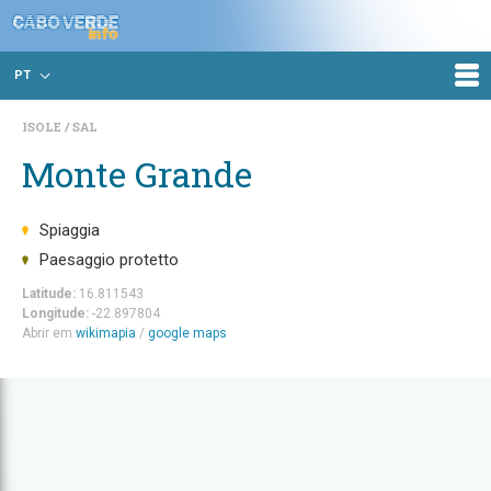
PT
ISOLE
SAL
Monte Grande
Spiaggia
Paesaggio protetto
Latitude:
16.811543
Longitude:
-22.897804
Abrir em
wikimapia
/
google maps