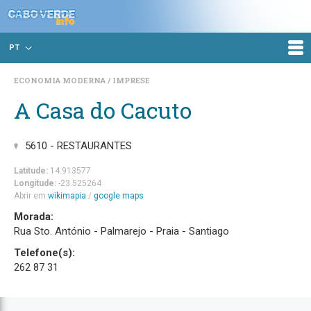
PT
ECONOMIA MODERNA
IMPRESE
A Casa do Cacuto
5610 - RESTAURANTES
Latitude:
14.913577
Longitude:
-23.525264
Abrir em
wikimapia
/
google maps
Morada:
Rua Sto. António - Palmarejo - Praia - Santiago
Telefone(s):
262 87 31