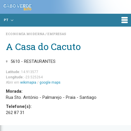
PT
ECONOMÍA MODERNA
EMPRESAS
A Casa do Cacuto
5610 - RESTAURANTES
Latitude:
14.913577
Longitude:
-23.525264
Abrir em
wikimapia
/
google maps
Morada:
Rua Sto. António - Palmarejo - Praia - Santiago
Telefone(s):
262 87 31