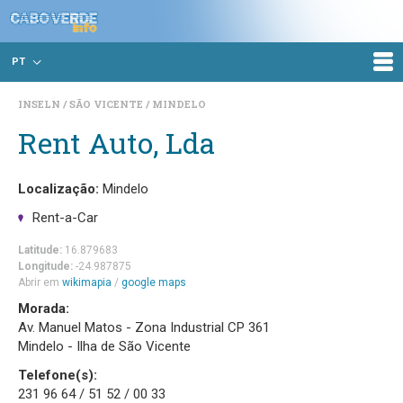
PT
INSELN
SÃO VICENTE
MINDELO
Rent Auto, Lda
Localização:
Mindelo
Rent-a-Car
Latitude:
16.879683
Longitude:
-24.987875
Abrir em
wikimapia
/
google maps
Morada:
Av. Manuel Matos - Zona Industrial CP 361
Mindelo - Ilha de São Vicente
Telefone(s):
231 96 64 / 51 52 / 00 33