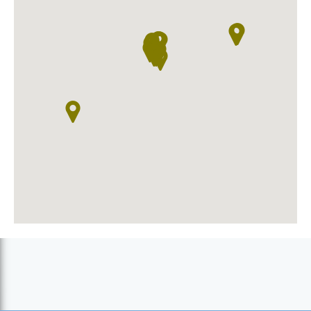
Fundo d'Mar (Mindelo)
Gabylandia (Mindelo)
Gaudi (Mindelo)
Grill's Baía (Baía das Gatas)
La Pérgola (Mindelo)
Mammamia Restaurante italiano (Mindelo)
Nautilus - Restaurante Bar (Mindelo)
Nederland (Mindelo)
O Cocktail (Mindelo)
O Cordel (Mindelo)
Pont d'Água (Mindelo)
Restaurante Residencial Gaudi (Mindelo)
Saturno (Mindelo)
Simpático Cabo Verde (Mindelo)
Snack Central (Mindelo)
Sodade (Mindelo)
Sto. André Bar - Bistrô (Mindelo)