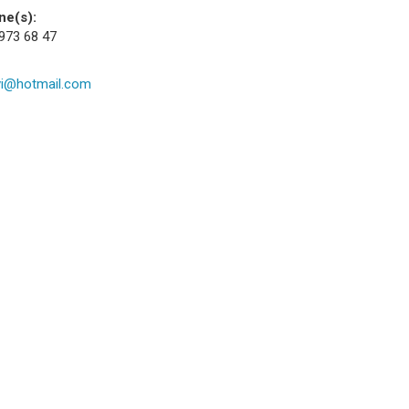
ne(s):
 973 68 47
vi@hotmail.com