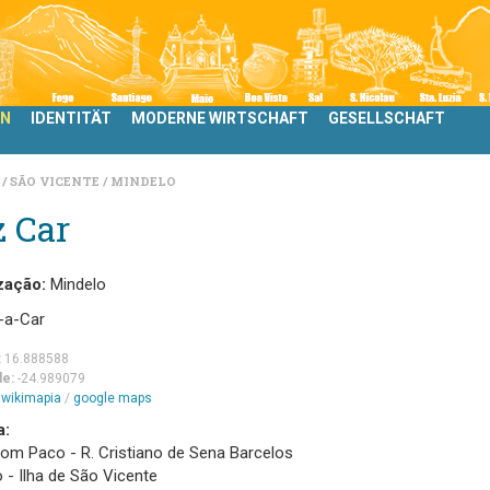
LN
IDENTITÄT
MODERNE WIRTSCHAFT
GESELLSCHAFT
N
SÃO VICENTE
MINDELO
 Car
zação:
Mindelo
-a-Car
:
16.888588
de:
-24.989079
m
wikimapia
/
google maps
a:
Dom Paco - R. Cristiano de Sena Barcelos
 - Ilha de São Vicente