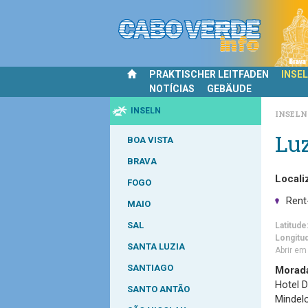
PRAKTISCHER LEITFADEN
INSE
NOTÍCIAS
GEBÄUDE
INSELN
INSEL
Luz
BOA VISTA
BRAVA
Locali
FOGO
Rent
MAIO
SAL
Latitude
Longitu
SANTA LUZIA
Abrir e
SANTIAGO
Morad
Hotel 
SANTO ANTÃO
Mindelo