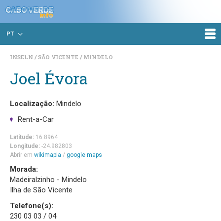
PT
INSELN
SÃO VICENTE
MINDELO
Joel Évora
Localização:
Mindelo
Rent-a-Car
Latitude:
16.8964
Longitude:
-24.982803
Abrir em
wikimapia
/
google maps
Morada:
Madeiralzinho - Mindelo
Ilha de São Vicente
Telefone(s):
230 03 03 / 04