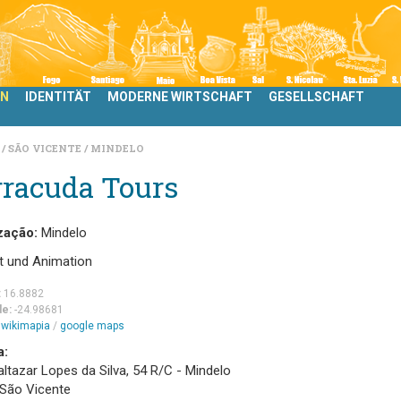
LN
IDENTITÄT
MODERNE WIRTSCHAFT
GESELLSCHAFT
N
SÃO VICENTE
MINDELO
rracuda Tours
zação:
Mindelo
t und Animation
:
16.8882
de:
-24.98681
m
wikimapia
/
google maps
a:
Baltazar Lopes da Silva, 54 R/C - Mindelo
 São Vicente