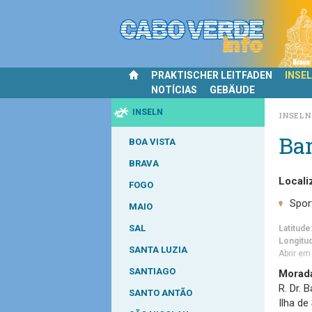
PRAKTISCHER LEITFADEN
INSE
NOTÍCIAS
GEBÄUDE
INSELN
INSEL
Ba
BOA VISTA
BRAVA
Locali
FOGO
Spor
MAIO
SAL
Latitude
Longitu
SANTA LUZIA
Abrir e
SANTIAGO
Morad
R. Dr. 
SANTO ANTÃO
Ilha de