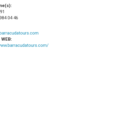
ne(s):
 91
 984 04 46
barracudatours.com
a WEB:
/www.barracudatours.com/