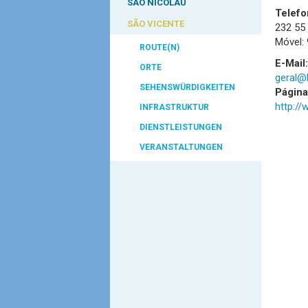
SÃO NICOLAU
Telefo
SÃO VICENTE
232 55
Móvel:
ROUTE(N)
E-Mail:
ORTE
geral@
SEHENSWÜRDIGKEITEN
Págin
http:/
INFRASTRUKTUR
DIENSTLEISTUNGEN
VERANSTALTUNGEN