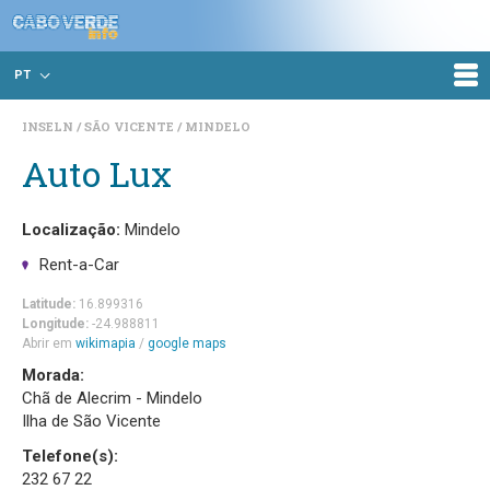
PT
INSELN
SÃO VICENTE
MINDELO
Auto Lux
Localização:
Mindelo
Rent-a-Car
Latitude:
16.899316
Longitude:
-24.988811
Abrir em
wikimapia
/
google maps
Morada:
Chã de Alecrim - Mindelo
Ilha de São Vicente
Telefone(s):
232 67 22