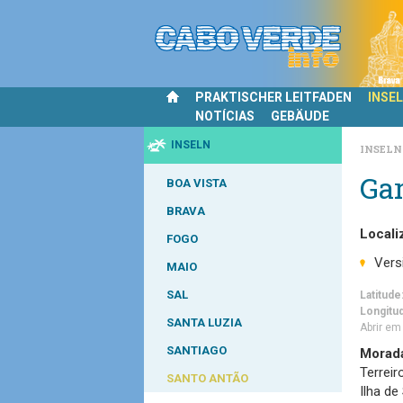
PRAKTISCHER LEITFADEN
INSE
NOTÍCIAS
GEBÄUDE
INSELN
INSEL
Gar
BOA VISTA
BRAVA
Locali
FOGO
Vers
MAIO
SAL
Latitude
Longitu
SANTA LUZIA
Abrir e
SANTIAGO
Morad
Terreir
SANTO ANTÃO
Ilha de