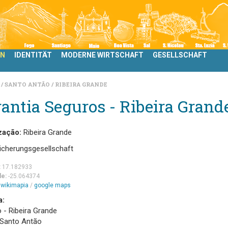
LN
IDENTITÄT
MODERNE WIRTSCHAFT
GESELLSCHAFT
N
SANTO ANTÃO
RIBEIRA GRANDE
antia Seguros - Ribeira Grand
zação:
Ribeira Grande
icherungsgesellschaft
:
17.182933
de:
-25.064374
m
wikimapia
/
google maps
a:
o - Ribeira Grande
 Santo Antão