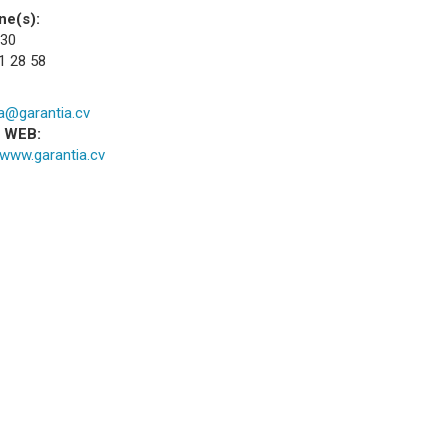
ne(s):
 30
1 28 58
ia@garantia.cv
a WEB:
/www.garantia.cv