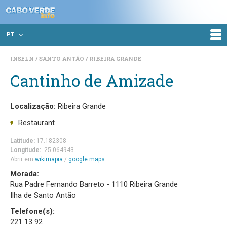
PT
INSELN
SANTO ANTÃO
RIBEIRA GRANDE
Cantinho de Amizade
Localização:
Ribeira Grande
Restaurant
Latitude:
17.182308
Longitude:
-25.064943
Abrir em
wikimapia
/
google maps
Morada:
Rua Padre Fernando Barreto - 1110 Ribeira Grande
Ilha de Santo Antão
Telefone(s):
221 13 92