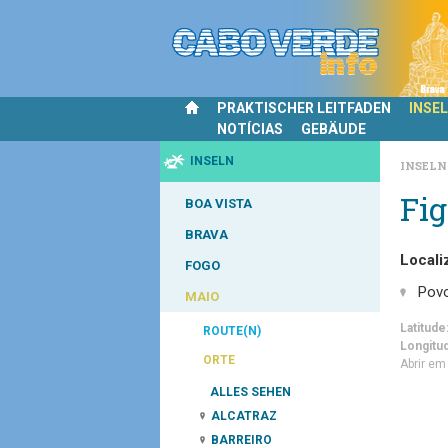
PRAKTISCHER LEITFADEN
INSE
NOTÍCIAS
GEBÄUDE
INSELN
INSEL
Fig
BOA VISTA
BRAVA
Locali
FOGO
Pov
MAIO
Latitude
ROUTE(N)
Longitu
ORTE
Abrir e
ALLES SEHEN
ALCATRAZ
BARREIRO