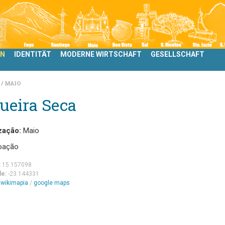
LN
IDENTITÄT
MODERNE WIRTSCHAFT
GESELLSCHAFT
N
MAIO
ueira Seca
zação:
Maio
oação
:
15.157098
de:
-23.144331
m
wikimapia
/
google maps