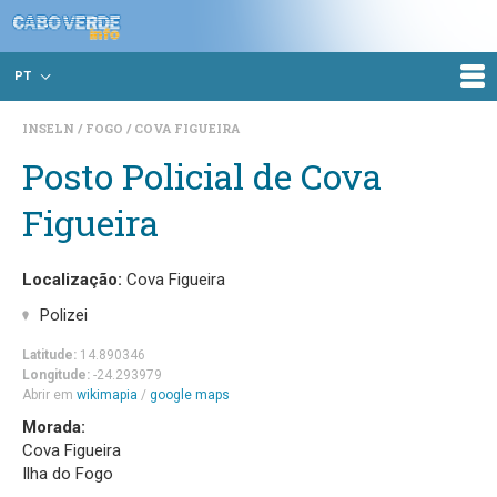
PT
INSELN
FOGO
COVA FIGUEIRA
Posto Policial de Cova
Figueira
Localização:
Cova Figueira
Polizei
Latitude:
14.890346
Longitude:
-24.293979
Abrir em
wikimapia
/
google maps
Morada:
Cova Figueira
Ilha do Fogo