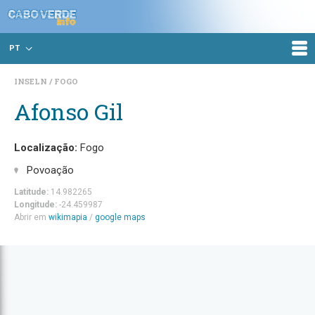
PT
INSELN
FOGO
Afonso Gil
Localização:
Fogo
Povoação
Latitude:
14.982265
Longitude:
-24.459987
Abrir em
wikimapia
/
google maps