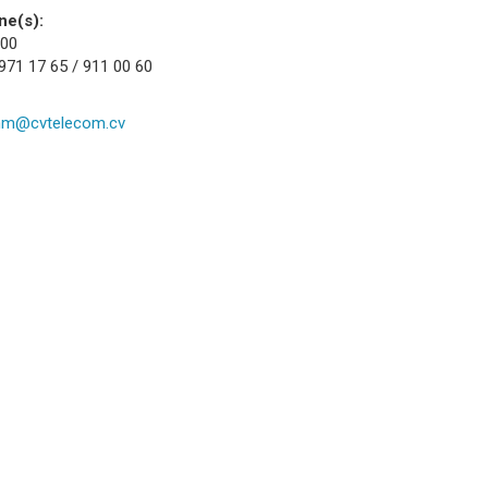
ne(s):
 00
971 17 65 / 911 00 60
mm@cvtelecom.cv