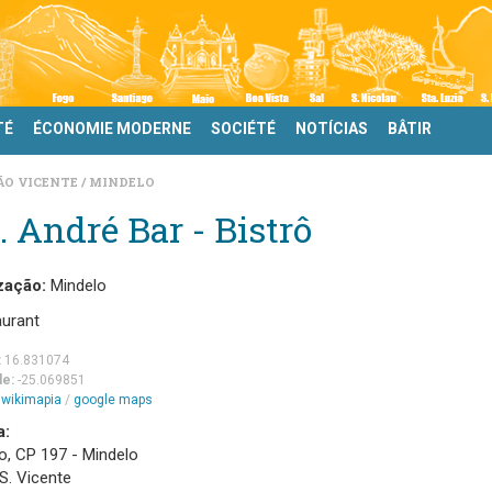
TÉ
ÉCONOMIE MODERNE
SOCIÉTÉ
NOTÍCIAS
BÂTIR
ÃO VICENTE
MINDELO
. André Bar - Bistrô
zação:
Mindelo
aurant
:
16.831074
de:
-25.069851
m
wikimapia
/
google maps
a:
o, CP 197 - Mindelo
 S. Vicente