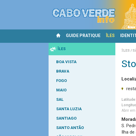
GUIDE PRATIQUE
ÎLES
IDENTI
ÎLES
ÎLES
S
Sto
BOA VISTA
BRAVA
Locali
FOGO
rest
MAIO
SAL
Latitude
Longitu
SANTA LUZIA
Abrir e
SANTIAGO
Morad
S. Pedr
SANTO ANTÃO
Ilha de