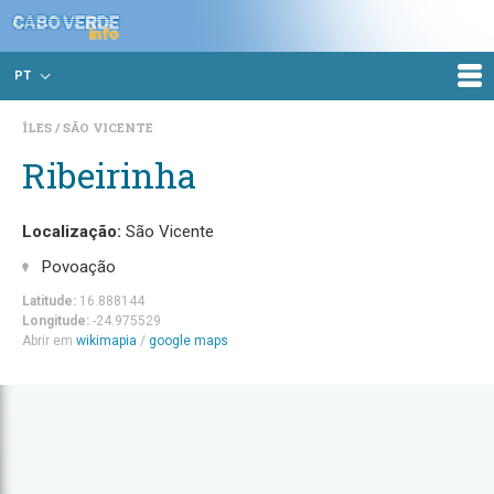
PT
ÎLES
SÃO VICENTE
Ribeirinha
Localização:
São Vicente
Povoação
Latitude:
16.888144
Longitude:
-24.975529
Abrir em
wikimapia
/
google maps