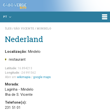
PT
ÎLES
SÃO VICENTE
MINDELO
Nederland
Localização:
Mindelo
restaurant
Latitude:
16.894213
Longitude:
-24.991562
Abrir em
wikimapia
/
google maps
Morada:
Laginha - Mindelo
Ilha de S. Vicente
Telefone(s):
231 51 01