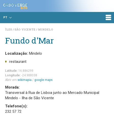
PT
ÎLES
SÃO VICENTE
MINDELO
Fundo d'Mar
Localização:
Mindelo
restaurant
Latitude:
16.886299
Longitude:
-24.988038
Abrir em
wikimapia
/
google maps
Morada:
Transversal à Rua de Lisboa junto ao Mercado Municipal
Mindelo - Ilha de São Vicente
Telefone(s):
232 57 72