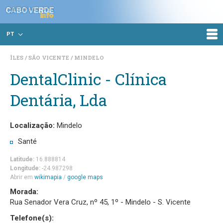
PT
ÎLES
SÃO VICENTE
MINDELO
DentalClinic - Clínica
Dentária, Lda
Localização:
Mindelo
Santé
Latitude:
16.888814
Longitude:
-24.987298
Abrir em
wikimapia
/
google maps
Morada:
Rua Senador Vera Cruz, nº 45, 1º - Mindelo - S. Vicente
Telefone(s):