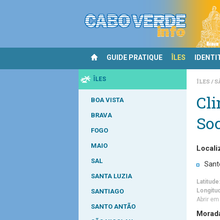
GUIDE PRATIQUE
ÎLES
IDENTI
ÎLES
ÎLES
S
Cli
BOA VISTA
BRAVA
Soc
FOGO
MAIO
Locali
SAL
Sant
SANTA LUZIA
Latitude
Longitu
SANTIAGO
Abrir e
SANTO ANTÃO
Morad