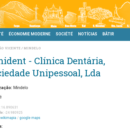
TÉ
ÉCONOMIE MODERNE
SOCIÉTÉ
NOTÍCIAS
BÂTIR
ÃO VICENTE
MINDELO
nident - Clínica Dentária,
iedade Unipessoal, Lda
zação:
Mindelo
é
:
16.890631
de:
-24.980925
m
wikimapia
/
google maps
a: