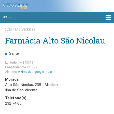
PT
ÎLES
SÃO VICENTE
Farmácia Alto São Nicolau
Santé
Latitude:
16.898371
Longitude:
-24.991879
Abrir em
wikimapia
/
google maps
Morada:
Alto São Nicolau, 23B - Mindelo
Ilha de São Vicente
Telefone(s):
232 74 65