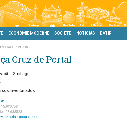
TÉ
ÉCONOMIE MODERNE
SOCIÉTÉ
NOTÍCIAS
BÂTIR
ANTIAGO
PICOS
ça Cruz de Portal
zação:
Santiago
e
rsos inventariados
onte
:
15.080753
de:
-23.633523
m
wikimapia
/
google maps