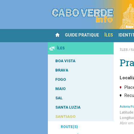
GUIDE PRATIQUE
ÎLES
IDENTI
ÎLES
ÎLES
S
Pra
BOA VISTA
BRAVA
Locali
FOGO
Plac
MAIO
Recu
SAL
Autoria/F
SANTA LUZIA
Latitude
SANTIAGO
Longitu
Abrir e
ROUTE(S)