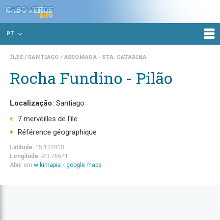
PT
ÎLES
SANTIAGO
ASSOMADA - STA. CATARINA
Rocha Fundino - Pilão
Localização:
Santiago
7 merveilles de l'île
Référence géographique
Latitude:
15.122818
Longitude:
-23.76641
Abrir em
wikimapia
/
google maps