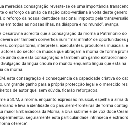
sua merecida consagração reveste-se de uma importância transcend
cte o esforço da união da nação cabo-verdiana à volta deste género
, o reforço da nossa identidade nacional, imposto pela transversali
na em todas as nossas ilhas, na diáspora e no mundo”, avança.
e Cesarovna acredita que a consagração da morna a Património do
deverá ser também convertida num "mar infinito" de oportunidades 
res, compositores, interpretes, executantes, produtores musicais, e
 actores do sector da música que abraçam a morna de forma profis
nde ainda que esta consagração é também um ganho extraordinário 
 divulgação da língua crioula no mundo enquanto língua que está na
ia da morna.
CM, esta consagração é consequência da capacidade criativa do ca
o, um grande ganho para a própria protecção legal e o merecido res
ireitos de autor que, sem dúvida, ficarão reforçados.
me a SCM, a morna, enquanto expressão musical, espelha a alma d
rdiano e leva a identidade do país além-fronteiras de forma contagi
sa maior Embaixadora da Morna, a Diva sublime e de voz doce Cesár
experimentou seguramente esta particularidade intrínseca e extraord
morna oferece”.