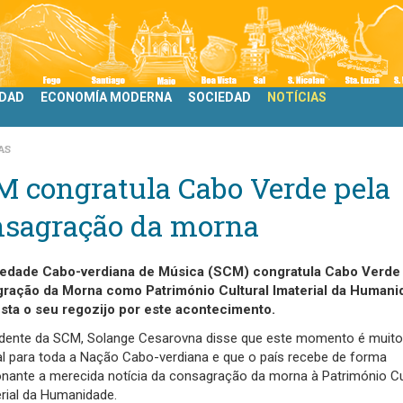
IDAD
ECONOMÍA MODERNA
SOCIEDAD
NOTÍCIAS
AS
M congratula Cabo Verde pela
nsagração da morna
edade Cabo-verdiana de Música (SCM) congratula Cabo Verde 
ração da Morna como Património Cultural Imaterial da Humani
sta o seu regozijo por este acontecimento.
idente da SCM, Solange Cesarovna disse que este momento é muito
al para toda a Nação Cabo-verdiana e que o país recebe de forma
nante a merecida notícia da consagração da morna à Património Cu
rial da Humanidade.