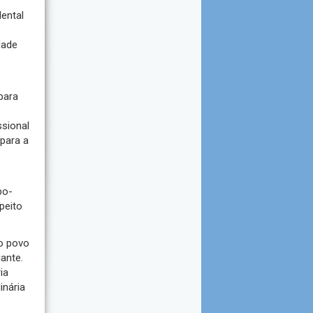
ental
dade
para
sional
para a
bo-
peito
o povo
ante.
ia
inária