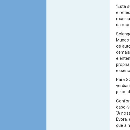
“Esta 
e refle
musical
da mor
Solang
Mundo 
os auto
demais
e ente
própria
essênc
Para S
verdian
pelos d
Confor
cabo-ve
“A nos
Évora, 
que a 