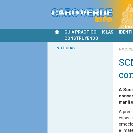
GUÍA PRÁCTICO
ISLAS
IDENT
CONSTRUYENDO
NOTÍCIAS
NOTÍCI
SC
co
A Soci
consag
manife
A pres
especi
emocio
e Imate