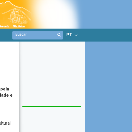
PT
pela
dade e
ltural