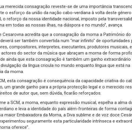
sua merecida consagração reveste-se de uma importância transcend
cte o esforço da união da nação cabo-verdiana à volta deste género
, o reforço da nossa identidade nacional, imposto pela transversali
na em todas as nossas ilhas, na diáspora e no mundo”, avança.
e Cesarovna acredita que a consagração da morna a Património do
deverá ser também convertida num "mar infinito" de oportunidades 
res, compositores, interpretes, executantes, produtores musicais, e
 actores do sector da música que abraçam a morna de forma profis
nde ainda que esta consagração é também um ganho extraordinário 
 divulgação da língua crioula no mundo enquanto língua que está na
ia da morna.
CM, esta consagração é consequência da capacidade criativa do ca
o, um grande ganho para a própria protecção legal e o merecido res
ireitos de autor que, sem dúvida, ficarão reforçados.
me a SCM, a morna, enquanto expressão musical, espelha a alma d
rdiano e leva a identidade do país além-fronteiras de forma contagi
sa maior Embaixadora da Morna, a Diva sublime e de voz doce Cesár
experimentou seguramente esta particularidade intrínseca e extraord
morna oferece”.