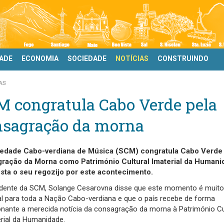
DADE
ECONOMIA
SOCIEDADE
NOTÍCIAS
CONSTRUINDO
AS
M congratula Cabo Verde pela
nsagração da morna
edade Cabo-verdiana de Música (SCM) congratula Cabo Verde 
ração da Morna como Património Cultural Imaterial da Humani
sta o seu regozijo por este acontecimento.
idente da SCM, Solange Cesarovna disse que este momento é muito
al para toda a Nação Cabo-verdiana e que o país recebe de forma
nante a merecida notícia da consagração da morna à Património Cu
rial da Humanidade.