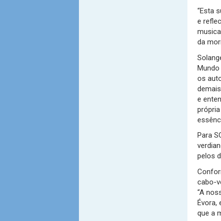
“Esta 
e refle
musical
da mor
Solang
Mundo 
os auto
demais
e ente
própria
essênc
Para S
verdian
pelos d
Confor
cabo-ve
“A nos
Évora, 
que a 