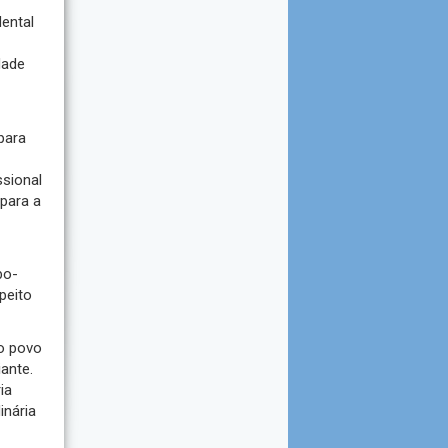
ental
dade
para
sional
para a
bo-
peito
o povo
ante.
ia
inária