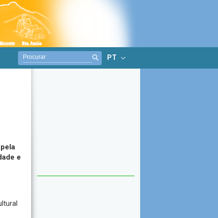
PT
pela
dade e
ltural