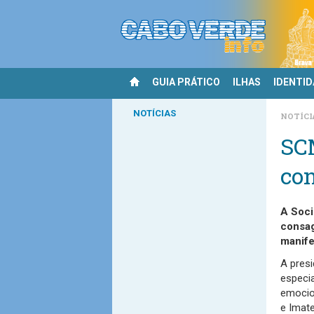
GUIA PRÁTICO
ILHAS
IDENTI
NOTÍCIAS
NOTÍCI
SC
co
A Soci
consag
manife
A pres
especi
emocio
e Imate