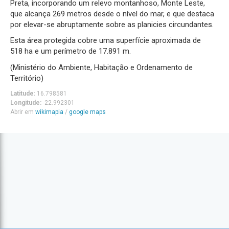
Preta, incorporando um relevo montanhoso, Monte Leste,
que alcança 269 metros desde o nível do mar, e que destaca
por elevar-se abruptamente sobre as planicies circundantes.
Esta área protegida cobre uma superfície aproximada de
518
ha e um perímetro de 17.891 m.
(Ministério do Ambiente, Habitação e Ordenamento de
Território)
Latitude:
16.798581
Longitude:
-22.992301
Abrir em
wikimapia
/
google maps