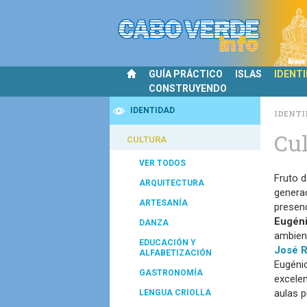
GUÍA PRÁCTICO
ISLAS
IDENT
CONSTRUYENDO
IDENTIDAD
IDENTI
Cul
CULTURA
VER TODOS
Fruto d
ARQUITECTURA
generac
ARTESANÍA
presenc
Eugéni
DANZA
ambient
EDUCACIÓN Y
José R
ALFABETIZACIÓN
Eugéni
GASTRONOMÍA
excelen
aulas p
LENGUA CRIOLLA