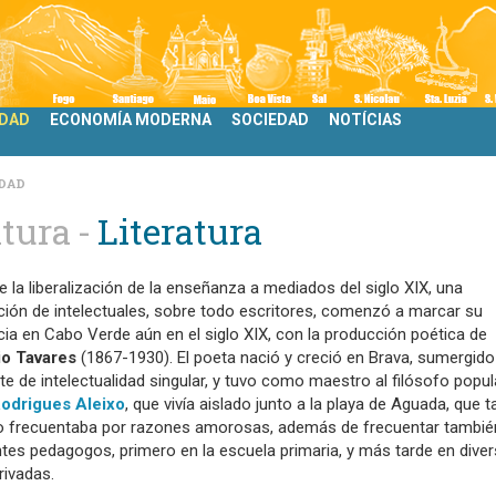
IDAD
ECONOMÍA MODERNA
SOCIEDAD
NOTÍCIAS
DAD
tura
Literatura
e la liberalización de la enseñanza a mediados del siglo XIX, una
ión de intelectuales, sobre todo escritores, comenzó a marcar su
ia en Cabo Verde aún en el siglo XIX, con la producción poética de
o Tavares
(1867-1930). El poeta nació y creció en Brava, sumergido
e de intelectualidad singular, y tuvo como maestro al filósofo popul
odrigues Aleixo
, que vivía aislado junto a la playa de Aguada, que 
o frecuentaba por razones amorosas, además de frecuentar tambié
tes pedagogos, primero en la escuela primaria, y más tarde en dive
rivadas.