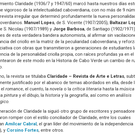
imiento Claridade (1936/7 y 1947/60) marcó hasta nuestros días est
e vigoroso de la intelectualidad caboverdiana, con no más de 9 nú
revista irregular que determinó profundamente la nueva personalida
boverdianos.
Manuel Lopes
, de S. Vicente (1907/2005),
Baltazar Lo
de S. Nicolau (1907/1989) y
Jorge Barbosa
, de Santiago (1902/1971)
s de esta verdadera bandera autonomista, al afirmar sin vacilacion
ncia del criollo en la matriz de la peculiaridad caboverdiana, y refor
iciativa con obras que transmitieron a generaciones de estudiantes l
ncia de la personalidad criolla propia, con raíces profundas ya en el 
lantearon de este modo en la Historia de Cabo Verde un cambio de 
o.
o, la revista se titulaba
Claridade – Revista de Arte e Letras
, subt
ente justificado por el abanico de temas abordados en ella, desde 
, el
romance
, el
cuento
, la
novela
o la
crítica literaria
hasta la
música
 la
pintura
y el
dibujo
, la
historia
y la
geografía
, así como en
análisis
ógico
.
neración de Claridade la siguió otro grupo de escritores y pensador
ron romper con el estilo conciliador de Claridade, entre los cuales
can
Amílcar Cabral
, el gran líder del movimiento de la independencia
), y
Corsino Fortes
, entre otros.