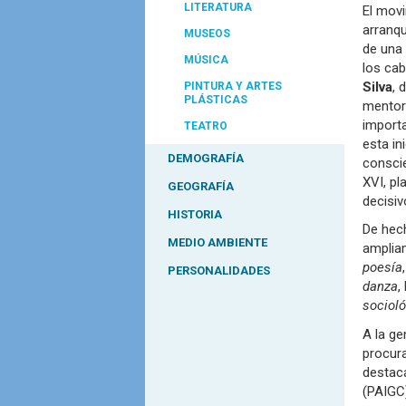
LITERATURA
El mov
arranqu
MUSEOS
de una 
MÚSICA
los ca
Silva
, 
PINTURA Y ARTES
PLÁSTICAS
mentore
importa
TEATRO
esta in
DEMOGRAFÍA
conscie
XVI, p
GEOGRAFÍA
decisiv
HISTORIA
De hech
MEDIO AMBIENTE
ampliam
poesía
PERSONALIDADES
danza
,
sociol
A la ge
procura
desta
(PAIGC