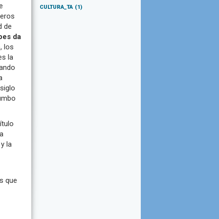
e
CULTURA_TA
(1)
meros
d de
pes da
, los
es la
zando
a
siglo
rumbo
ítulo
la
y la
es que