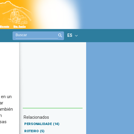
ES
 en un
ar
también
n
Relacionados
rsas
PERSONALIDADE
(14)
ROTEIRO
(5)