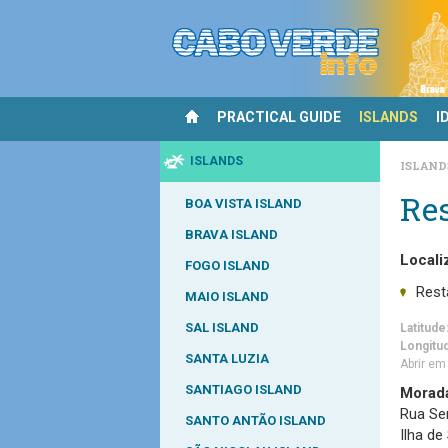
PRACTICAL GUIDE
ISLANDS
I
ISLANDS
ISLAN
Res
BOA VISTA ISLAND
BRAVA ISLAND
Locali
FOGO ISLAND
Rest
MAIO ISLAND
SAL ISLAND
Latitude
Longitu
SANTA LUZIA
Abrir e
SANTIAGO ISLAND
Morad
Rua Se
SANTO ANTÃO ISLAND
Ilha de