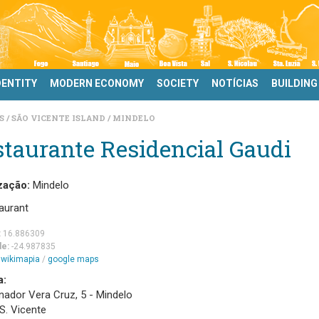
DENTITY
MODERN ECONOMY
SOCIETY
NOTÍCIAS
BUILDING
DS
SÃO VICENTE ISLAND
MINDELO
taurante Residencial Gaudi
zação:
Mindelo
aurant
:
16.886309
de:
-24.987835
m
wikimapia
/
google maps
a:
nador Vera Cruz, 5 - Mindelo
 S. Vicente