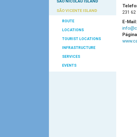
SÃO NICOLAU ISLAND
Telefo
SÃO VICENTE ISLAND
231 62
ROUTE
E-Mail:
info@c
LOCATIONS
Págin
TOURIST LOCATIONS
www.ca
INFRASTRUCTURE
SERVICES
EVENTS