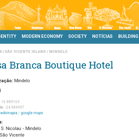
DENTITY
MODERN ECONOMY
SOCIETY
NOTÍCIAS
BUILDING
DS
SÃO VICENTE ISLAND
MINDELO
a Branca Boutique Hotel
zação:
Mindelo
l
:
16.889163
de:
-24.989997
m
wikimapia
/
google maps
a:
 S. Nicolau - Mindelo
 São Vicente