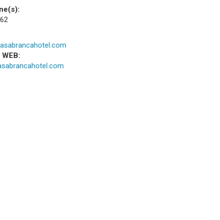
ne(s):
 62
asabrancahotel.com
a WEB:
sabrancahotel.com