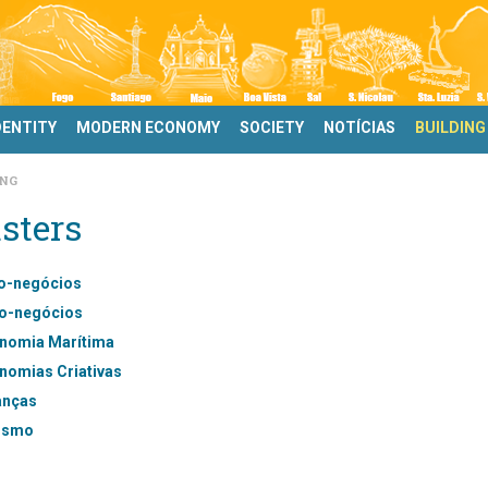
DENTITY
MODERN ECONOMY
SOCIETY
NOTÍCIAS
BUILDING
NG
sters
o-negócios
o-negócios
nomia Marítima
nomias Criativas
anças
ismo