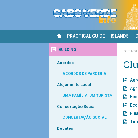
PRACTICAL GUIDE
ISLANDS
I
BUILDING
BUILDI
Clu
Acordos
ACORDOS DE PARCERIA
Aer
Alojamento Local
Agr
UMA FAMÍLIA, UM TURISTA
Eco
Eco
Concertação Social
Fin
CONCERTAÇÃO SOCIAL
Tur
Debates