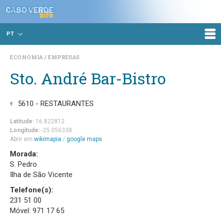
PT
ECONOMIA
EMPRESAS
Sto. André Bar-Bistro
5610 - RESTAURANTES
Latitude:
16.822812
Longitude:
-25.056338
Abrir em
wikimapia
/
google maps
Morada:
S. Pedro
Ilha de São Vicente
Telefone(s):
231 51 00
Móvel: 971 17 65