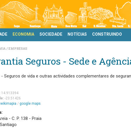
DADE
ECONOMIA
SOCIEDADE
NOTÍCIAS
CONSTRUINDO
MIA
EMPRESAS
antia Seguros - Sede e Agênci
 - Seguros de vida e outras actividades complementares de segura
:
14.913394
de:
-23.51426
m
wikimapia
/
google maps
a:
reia - C. P. 138 - Praia
 Santiago