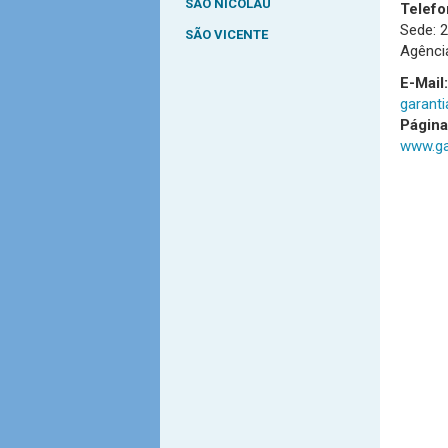
SÃO NICOLAU
Telefo
Sede: 
SÃO VICENTE
Agência
E-Mail:
garant
Págin
www.ga