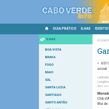
GUIA PRÁTICO
ILHAS
IDENTI
ILHAS
ECONO
Gar
BOA VISTA
BRAVA
6511
FOGO
social
MAIO
Latitude
SAL
Longitu
Abrir e
SANTA LUZIA
Morad
SANTIAGO
Chã d'A
SANTO ANTÃO
Ilha de