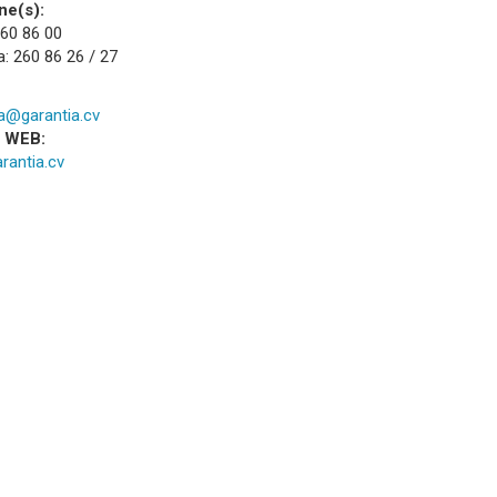
ne(s):
260 86 00
: 260 86 26 / 27
ia@garantia.cv
a WEB:
rantia.cv