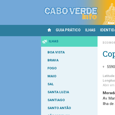
GUIA PRÁTICO
ILHAS
IDENTI
ILHAS
ECONO
Co
BOA VISTA
BRAVA
559
FOGO
MAIO
Latitude
Longitu
SAL
Abrir e
SANTA LUZIA
Morad
Av. Mar
SANTIAGO
Ilha de
SANTO ANTÃO