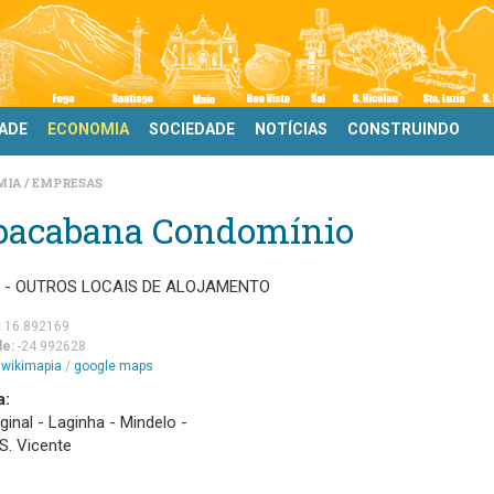
DADE
ECONOMIA
SOCIEDADE
NOTÍCIAS
CONSTRUINDO
MIA
EMPRESAS
pacabana Condomínio
0 - OUTROS LOCAIS DE ALOJAMENTO
:
16.892169
de:
-24.992628
m
wikimapia
/
google maps
a:
ginal - Laginha - Mindelo -
 S. Vicente