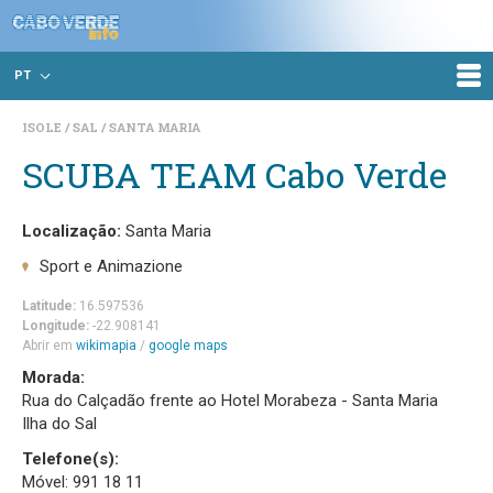
PT
ISOLE
SAL
SANTA MARIA
SCUBA TEAM Cabo Verde
Localização:
Santa Maria
Sport e Animazione
Latitude:
16.597536
Longitude:
-22.908141
Abrir em
wikimapia
/
google maps
Morada:
Rua do Calçadão frente ao Hotel Morabeza - Santa Maria
Ilha do Sal
Telefone(s):
Móvel: 991 18 11