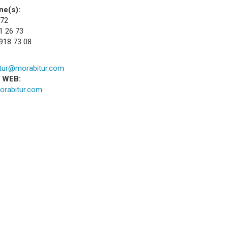
ne(s):
 72
1 26 73
 918 73 08
tur@morabitur.com
a WEB:
rabitur.com