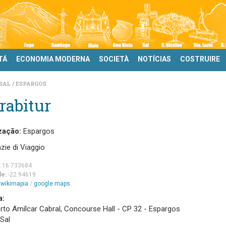
TÁ
ECONOMIA MODERNA
SOCIETÀ
NOTÍCIAS
COSTRUIRE
SAL
ESPARGOS
rabitur
zação:
Espargos
zie di Viaggio
:
16.733684
de:
-22.94619
m
wikimapia
/
google maps
a:
rto Amílcar Cabral, Concourse Hall - CP 32 - Espargos
 Sal