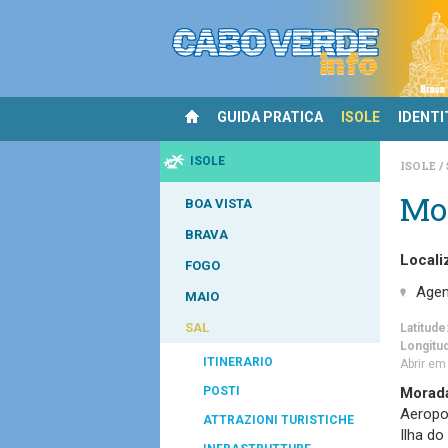
GUIDA PRATICA
ISOLE
IDENTI
ISOLE
ISOLE
Mo
BOA VISTA
BRAVA
Locali
FOGO
Agen
MAIO
SAL
Latitude
Longitu
ITINERARIO
Abrir e
POSTI
Morad
Aeropo
ATTRAZIONI TURISTICHE
Ilha do