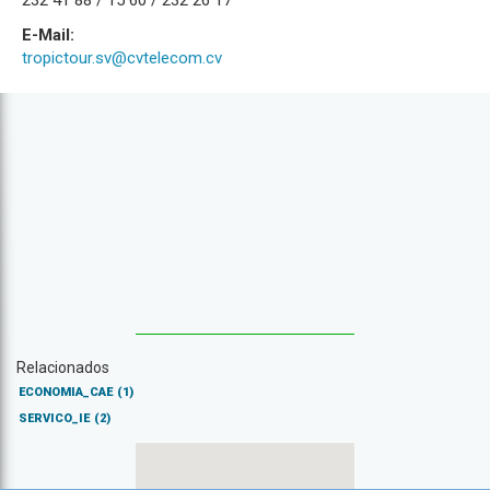
232 41 88 / 15 60 / 232 26 17
E-Mail:
tropictour.sv@cvtelecom.cv
Relacionados
ECONOMIA_CAE
(1)
SERVICO_IE
(2)