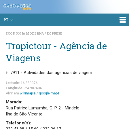
PT
ECONOMIA MODERNA
IMPRESE
Tropictour - Agência de
Viagens
7911 - Actividades das agências de viagem
Latitude:
16.889076
Longitude:
-24.987636
Abrir em
wikimapia
/
google maps
Morada:
Rua Patrice Lumumba, C. P. 2 - Mindelo
Ilha de São Vicente
Telefone(s):