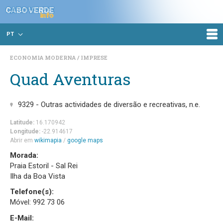
PT
ECONOMIA MODERNA
IMPRESE
Quad Aventuras
9329 - Outras actividades de diversão e recreativas, n.e.
Latitude:
16.170942
Longitude:
-22.914617
Abrir em
wikimapia
/
google maps
Morada:
Praia Estoril - Sal Rei
Ilha da Boa Vista
Telefone(s):
Móvel: 992 73 06
E-Mail: