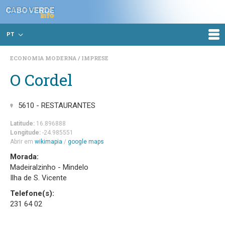
PT
ECONOMIA MODERNA
IMPRESE
O Cordel
5610 - RESTAURANTES
Latitude:
16.896888
Longitude:
-24.985551
Abrir em
wikimapia
/
google maps
Morada:
Madeiralzinho - Mindelo
Ilha de S. Vicente
Telefone(s):
231 64 02