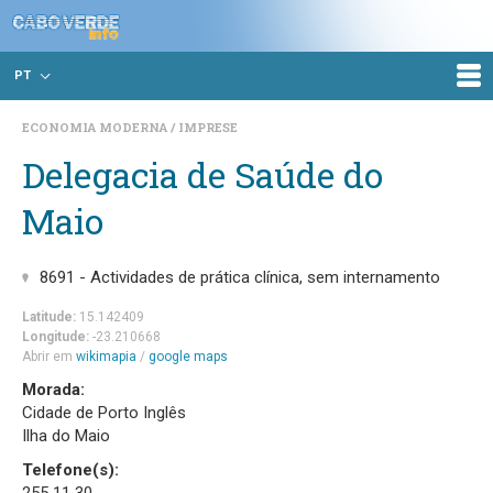
PT
ECONOMIA MODERNA
IMPRESE
Delegacia de Saúde do
Maio
8691 - Actividades de prática clínica, sem internamento
Latitude:
15.142409
Longitude:
-23.210668
Abrir em
wikimapia
/
google maps
Morada:
Cidade de Porto Inglês
Ilha do Maio
Telefone(s):