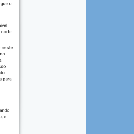
egue o
ível
 norte
é neste
 no
a
sso
 do
a para
tando
o, e