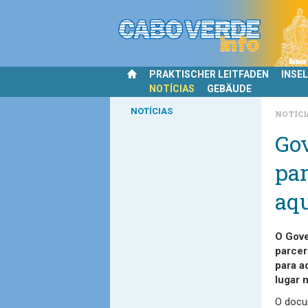
PRAKTISCHER LEITFADEN
INSE
NOTÍCIAS
GEBÄUDE
NOTÍCIAS
NOTÍCI
Go
pa
aq
O Gove
parcer
para a
lugar 
O docum