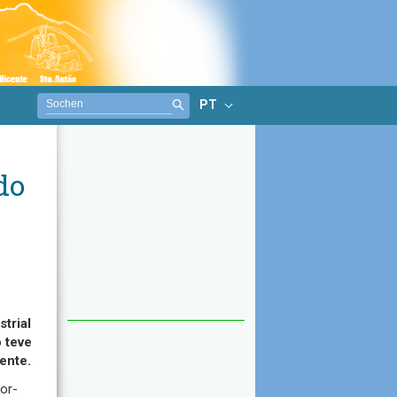
PT
do
trial
o teve
ente.
or-