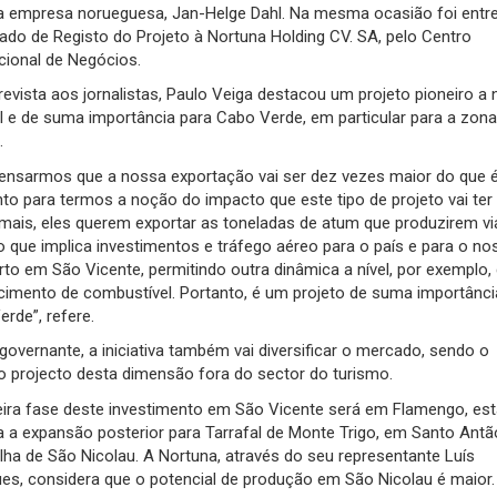
da empresa norueguesa, Jan-Helge Dahl. Na mesma ocasião foi entr
cado de Registo do Projeto à Nortuna Holding CV. SA, pelo Centro
cional de Negócios.
evista aos jornalistas, Paulo Veiga destacou um projeto pioneiro a n
l e de suma importância para Cabo Verde, em particular para a zona
.
pensarmos que a nossa exportação vai ser dez vezes maior do que 
o para termos a noção do impacto que este tipo de projeto vai ter
 mais, eles querem exportar as toneladas de atum que produzirem vi
o que implica investimentos e tráfego aéreo para o país e para o no
to em São Vicente, permitindo outra dinâmica a nível, por exemplo,
cimento de combustível. Portanto, é um projeto de suma importânci
rde”, refere.
governante, a iniciativa também vai diversificar o mercado, sendo o
o projecto desta dimensão fora do sector do turismo.
eira fase deste investimento em São Vicente será em Flamengo, es
a a expansão posterior para Tarrafal de Monte Trigo, em Santo Antã
ilha de São Nicolau. A Nortuna, através do seu representante Luís
ues, considera que o potencial de produção em São Nicolau é maior.