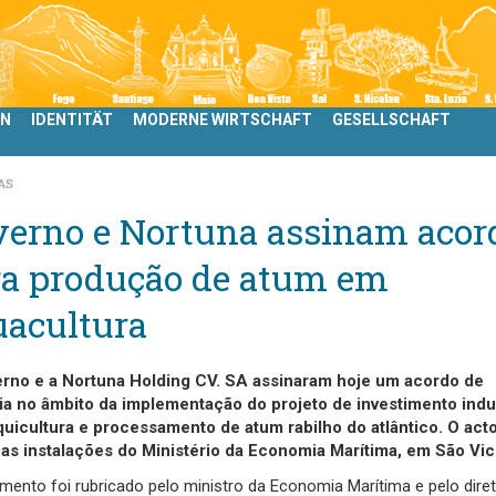
LN
IDENTITÄT
MODERNE WIRTSCHAFT
GESELLSCHAFT
AS
verno e Nortuna assinam acor
ra produção de atum em
uacultura
rno e a Nortuna Holding CV. SA assinaram hoje um acordo de
ia no âmbito da implementação do projeto de investimento indus
quicultura e processamento de atum rabilho do atlântico. O act
nas instalações do Ministério da Economia Marítima, em São Vic
ento foi rubricado pelo ministro da Economia Marítima e pelo diret