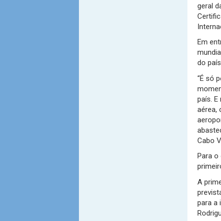
geral 
Certifi
Interna
Em entr
mundia
do país
“É só 
moment
país. E
aérea, 
aeropor
abaste
Cabo Ve
Para o 
primeir
A prim
previst
para a 
Rodrig