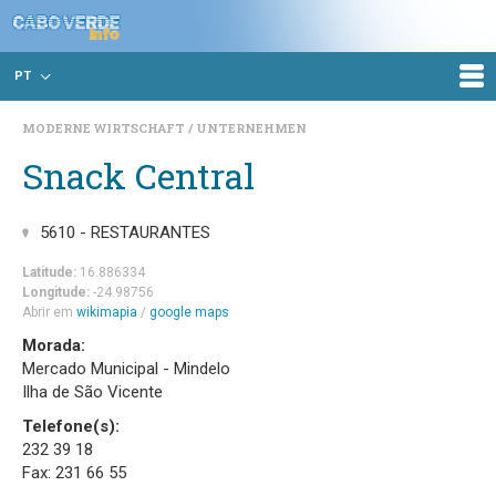
PT
MODERNE WIRTSCHAFT
UNTERNEHMEN
Snack Central
5610 - RESTAURANTES
Latitude:
16.886334
Longitude:
-24.98756
Abrir em
wikimapia
/
google maps
Morada:
Mercado Municipal - Mindelo
Ilha de São Vicente
Telefone(s):
232 39 18
Fax: 231 66 55