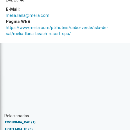
242 23 40
E-Mail:
melia.llana@melia.com
Página WEB:
https://www.melia.com/pt/hoteis/cabo-verde/isla-de-
sal/melia-llana-beach-resort-spa/
Relacionados
ECONOMIA_CAE
(1)
HOTELARIA_IE
(3)