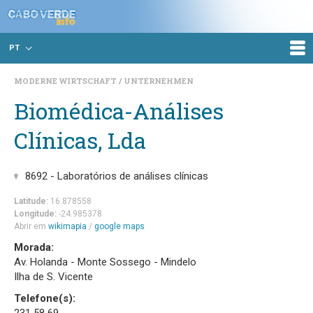
PT
MODERNE WIRTSCHAFT
UNTERNEHMEN
Biomédica-Análises
Clínicas, Lda
8692 - Laboratórios de análises clínicas
Latitude:
16.878558
Longitude:
-24.985378
Abrir em
wikimapia
/
google maps
Morada:
Av. Holanda - Monte Sossego - Mindelo
Ilha de S. Vicente
Telefone(s):